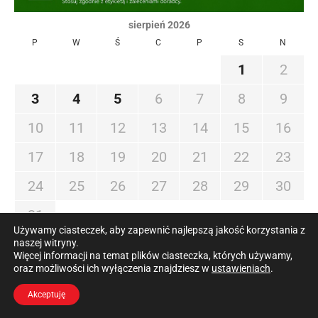
sierpień 2026
P
W
Ś
C
P
S
N
1
2
3
4
5
6
7
8
9
10
11
12
13
14
15
16
17
18
19
20
21
22
23
24
25
26
27
28
29
30
31
Używamy ciasteczek, aby zapewnić najlepszą jakość korzystania z
naszej witryny.
« lip
Więcej informacji na temat plików ciasteczka, których używamy,
oraz możliwości ich wyłączenia znajdziesz w
ustawieniach
.
Akceptuję
OSTATNIE WPISY