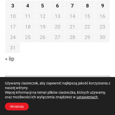
3
4
5
6
7
8
9
10
11
12
13
14
15
16
17
18
19
20
21
22
23
24
25
26
27
28
29
30
31
« lip
OSTATNIE WPISY
Używamy ciasteczek, aby zapewnić najlepszą jakość korzystania z
naszej witryny.
Więcej informacji na temat plików ciasteczka, których używamy,
oraz możliwości ich wyłączenia znajdziesz w
ustawieniach
.
Wskazuje też, że średnia cena wiśni, jaką
Akceptuję
uzyskał w tym sezonie, wyniosła około 3,30 zł