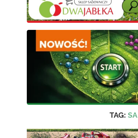
TAG:
SA