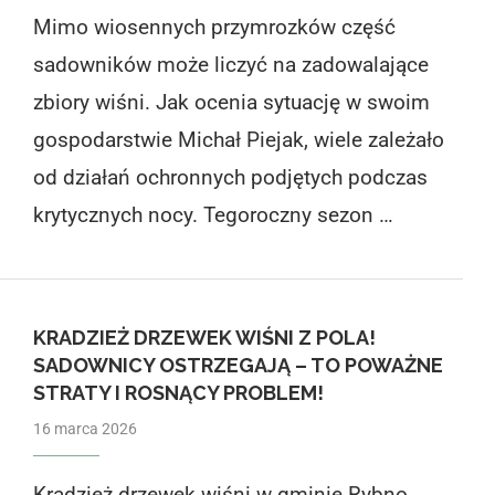
Mimo wiosennych przymrozków część
sadowników może liczyć na zadowalające
zbiory wiśni. Jak ocenia sytuację w swoim
gospodarstwie Michał Piejak, wiele zależało
od działań ochronnych podjętych podczas
krytycznych nocy. Tegoroczny sezon …
KRADZIEŻ DRZEWEK WIŚNI Z POLA!
SADOWNICY OSTRZEGAJĄ – TO POWAŻNE
STRATY I ROSNĄCY PROBLEM!
16 marca 2026
Kradzież drzewek wiśni w gminie Rybno.