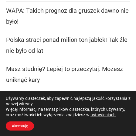
WAPA: Takich prognoz dla gruszek dawno nie
było!
Polska straci ponad milion ton jabłek! Tak źle
nie było od lat
Masz studnię? Lepiej to przeczytaj. Możesz
uniknąć kary
Lider nie odpuszcza, ale rynek mocno
Używamy ciasteczek, aby zapewnić najlepszą jakość korzystania z
naszej witryny.
hamuje. Te ciągniki rolnicy kupują najczęściej
Więcej informacji na temat plików ciasteczka, których używamy,
oraz możliwości ich wyłączenia znajdziesz w
ustawieniach
.
w 2026 roku
Akceptuję