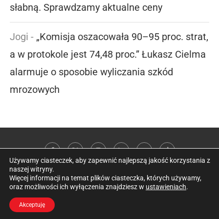
słabną. Sprawdzamy aktualne ceny
Jogi
-
„Komisja oszacowała 90–95 proc. strat,
a w protokole jest 74,48 proc.” Łukasz Cielma
alarmuje o sposobie wyliczania szkód
mrozowych
Używamy ciasteczek, aby zapewnić najlepszą jakość korzystania z
naszej witryny.
Więcej informacji na temat plików ciasteczka, których używamy,
oraz możliwości ich wyłączenia znajdziesz w
ustawieniach
.
@2026 Kobieta w sadzie
Akceptuję