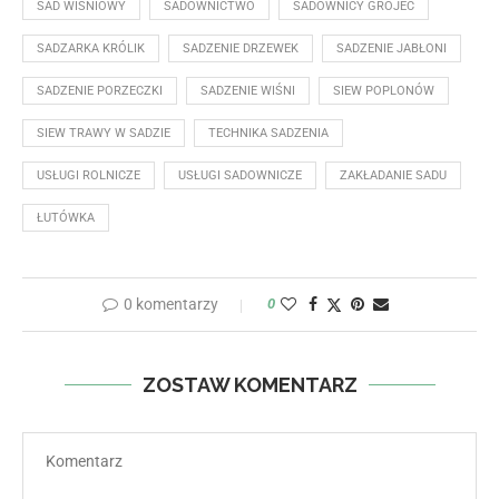
SAD WIŚNIOWY
SADOWNICTWO
SADOWNICY GRÓJEC
SADZARKA KRÓLIK
SADZENIE DRZEWEK
SADZENIE JABŁONI
SADZENIE PORZECZKI
SADZENIE WIŚNI
SIEW POPLONÓW
SIEW TRAWY W SADZIE
TECHNIKA SADZENIA
USŁUGI ROLNICZE
USŁUGI SADOWNICZE
ZAKŁADANIE SADU
ŁUTÓWKA
0 komentarzy
0
ZOSTAW KOMENTARZ