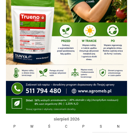
sierpień 2026
P
W
Ś
C
P
S
N