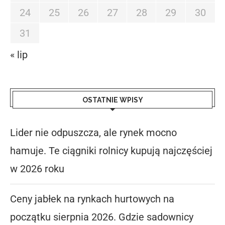
24
25
26
27
28
29
30
31
« lip
OSTATNIE WPISY
Lider nie odpuszcza, ale rynek mocno
hamuje. Te ciągniki rolnicy kupują najczęściej
w 2026 roku
Ceny jabłek na rynkach hurtowych na
początku sierpnia 2026. Gdzie sadownicy