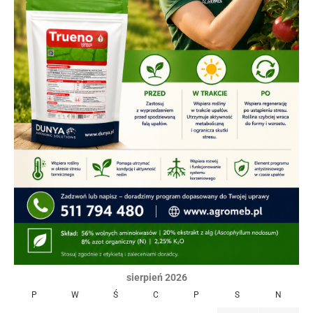
sierpień 2026
P
W
Ś
C
P
S
N