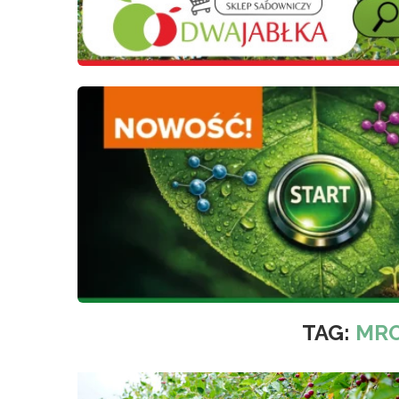
TAG:
MRO