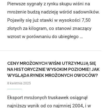
Pierwsze sygnały z rynku skupu wiśni na
mrożenie budzą nadzieję wśród sadowników.
Pojawiły się już stawki w wysokości 7,50
złotych za kilogram, co stanowi znaczący
wzrost w porównaniu do ubiegłego …
CENY MROŻONYCH WIŚNI UTRZYMUJĄ SIĘ
NA HISTORYCZNIE WYSOKIM POZIOMIE! JAK
WYGLĄDA RYNEK MROŻONYCH OWOCÓW?
8 kwietnia 2025
Eksport mrożonych truskawek osiągnął
najniższy wynik od co najmniej 2004, i w