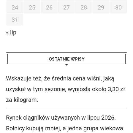
24
25
26
27
28
29
30
31
« lip
OSTATNIE WPISY
Wskazuje też, że średnia cena wiśni, jaką
uzyskał w tym sezonie, wyniosła około 3,30 zł
za kilogram.
Rynek ciągników używanych w lipcu 2026.
Rolnicy kupują mniej, a jedna grupa wiekowa