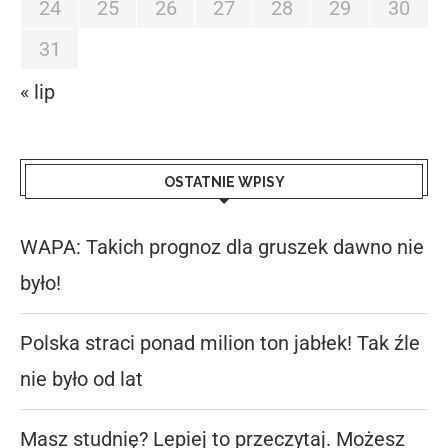
24
25
26
27
28
29
30
31
« lip
OSTATNIE WPISY
WAPA: Takich prognoz dla gruszek dawno nie
było!
Polska straci ponad milion ton jabłek! Tak źle
nie było od lat
Masz studnię? Lepiej to przeczytaj. Możesz