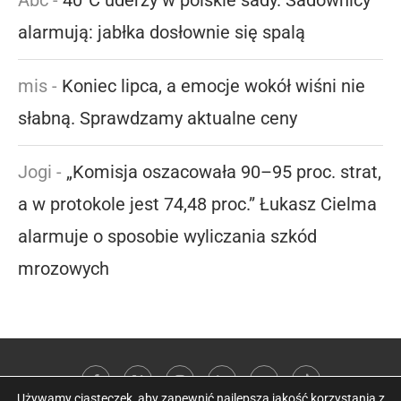
Abc
-
40°C uderzy w polskie sady. Sadownicy
alarmują: jabłka dosłownie się spalą
mis
-
Koniec lipca, a emocje wokół wiśni nie
słabną. Sprawdzamy aktualne ceny
Jogi
-
„Komisja oszacowała 90–95 proc. strat,
a w protokole jest 74,48 proc.” Łukasz Cielma
alarmuje o sposobie wyliczania szkód
mrozowych
Używamy ciasteczek, aby zapewnić najlepszą jakość korzystania z