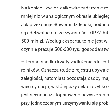
Na koniec I kw. br. całkowite zadłużenie 
mniej niż w analogicznym okresie ubiegłeg
Jak przekonuje Sławomir Izdebski, podana r
są adekwatne do rzeczywistości. OPZZ RiOR
500 mln zł. Według eksperta, to nie jest w
czynnie pracuje 500-600 tys. gospodarstw 
– Tempo spadku kwoty zadłużenia rdr. jes
rolników. Oznacza to, że z rejestru ubywa
zaległości, natomiast pozostają osoby ma
więc sytuacja, w której cały sektor szybk
jest scenariusz stopniowego oczyszczania
przy jednoczesnym utrzymywaniu się prob