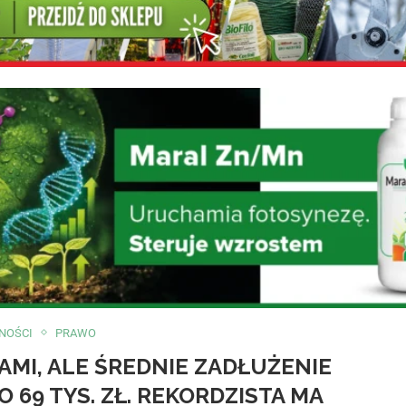
NOŚCI
PRAWO
AMI, ALE ŚREDNIE ZADŁUŻENIE
 69 TYS. ZŁ. REKORDZISTA MA