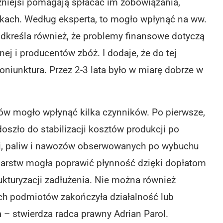
żniejsi pomagają spłacać im zobowiązania,
nkach. Według eksperta, to mogło wpłynąć na ww.
dkreśla również, że problemy finansowe dotyczą
j i producentów zbóż. I dodaje, że do tej
niunktura. Przez 2-3 lata było w miarę dobrze w
ków mogło wpłynąć kilka czynników. Po pierwsze,
oszło do stabilizacji kosztów produkcji po
ii, paliw i nawozów obserwowanych po wybuchu
darstw mogła poprawić płynność dzięki dopłatom
kturyzacji zadłużenia. Nie można również
ych podmiotów zakończyła działalność lub
 – stwierdza radca prawny Adrian Parol.