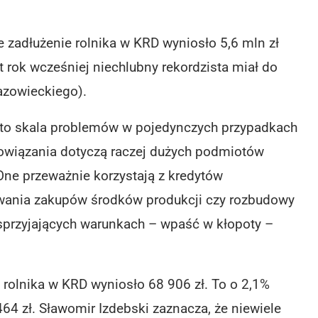
zadłużenie rolnika w KRD wyniosło 5,6 mln zł
 rok wcześniej niechlubny rekordzista miał do
azowieckiego).
, to skala problemów w pojedynczych przypadkach
owiązania dotyczą raczej dużych podmiotów
One przeważnie korzystają z kredytów
owania zakupów środków produkcji czy rozbudowy
iesprzyjających warunkach – wpaść w kłopoty –
e rolnika w KRD wyniosło 68 906 zł. To o 2,1%
 464 zł. Sławomir Izdebski zaznacza, że niewiele