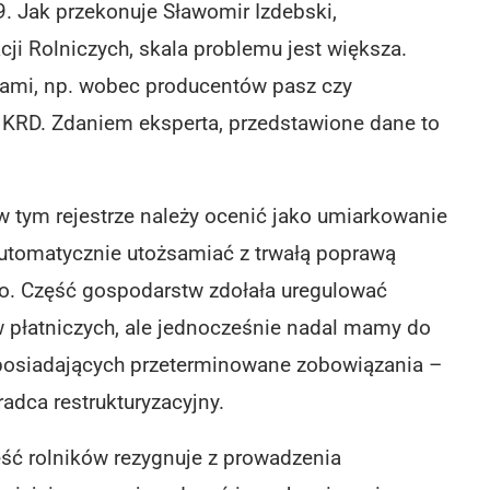
9. Jak przekonuje Sławomir Izdebski,
ji Rolniczych, skala problemu jest większa.
ciami, np. wobec producentów pasz czy
 KRD. Zdaniem eksperta, przedstawione dane to
 w tym rejestrze należy ocenić jako umiarkowanie
utomatycznie utożsamiać z trwałą poprawą
go. Część gospodarstw zdołała uregulować
w płatniczych, ale jednocześnie nadal mamy do
w posiadających przeterminowane zobowiązania –
adca restrukturyzacyjny.
ęść rolników rezygnuje z prowadzenia