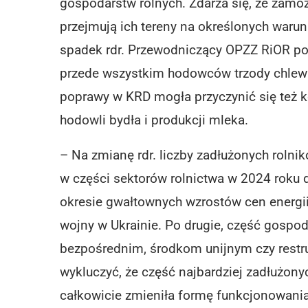
gospodarstw rolnych. Zdarza się, że zamo
przejmują ich tereny na określonych waru
spadek rdr. Przewodniczący OPZZ RiOR po
przede wszystkim hodowców trzody chlewne
poprawy w KRD mogła przyczynić się też ko
hodowli bydła i produkcji mleka.
– Na zmianę rdr. liczby zadłużonych rolni
w części sektorów rolnictwa w 2024 roku d
okresie gwałtownych wzrostów cen energ
wojny w Ukrainie. Po drugie, część gospo
bezpośrednim, środkom unijnym czy restru
wykluczyć, że część najbardziej zadłużon
całkowicie zmieniła formę funkcjonowania