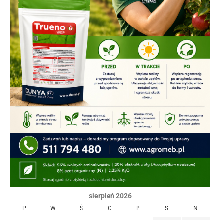
sierpień 2026
P
W
Ś
C
P
S
N