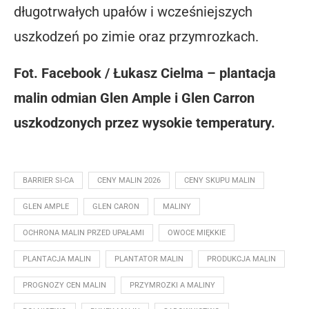
długotrwałych upałów i wcześniejszych
uszkodzeń po zimie oraz przymrozkach.
Fot. Facebook / Łukasz Cielma – plantacja
malin odmian Glen Ample i Glen Carron
uszkodzonych przez wysokie temperatury.
BARRIER SI-CA
CENY MALIN 2026
CENY SKUPU MALIN
GLEN AMPLE
GLEN CARON
MALINY
OCHRONA MALIN PRZED UPAŁAMI
OWOCE MIĘKKIE
PLANTACJA MALIN
PLANTATOR MALIN
PRODUKCJA MALIN
PROGNOZY CEN MALIN
PRZYMROZKI A MALINY