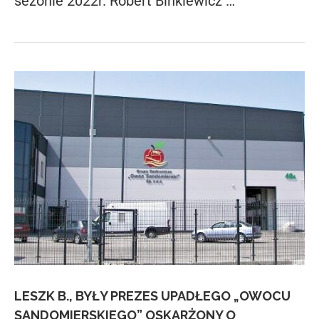
sezonie 2022r. Robert Binkiewicz …
LESZK B., BYŁY PREZES UPADŁEGO „OWOCU
SANDOMIERSKIEGO” OSKARŻONY O