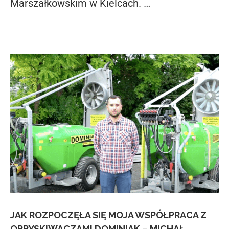
Marszałkowskim w Kielcach. …
JAK ROZPOCZĘŁA SIĘ MOJA WSPÓŁPRACA Z
OPRYSKIWACZAMI DOMINIAK – MICHAŁ