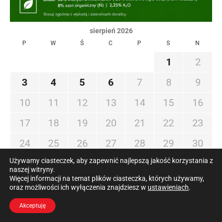
sierpień 2026
P
W
Ś
C
P
S
N
1
2
3
4
5
6
7
8
9
10
11
12
13
14
15
16
17
18
19
20
21
22
23
24
25
26
27
28
29
30
Używamy ciasteczek, aby zapewnić najlepszą jakość korzystania z
31
naszej witryny.
Więcej informacji na temat plików ciasteczka, których używamy,
« lip
oraz możliwości ich wyłączenia znajdziesz w
ustawieniach
.
Akceptuję