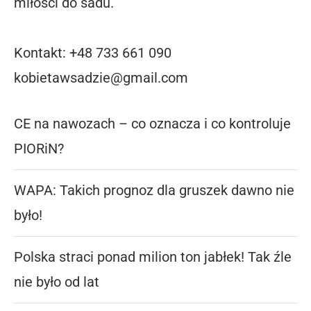
miłości do sadu.
Kontakt: +48 733 661 090
kobietawsadzie@gmail.com
CE na nawozach – co oznacza i co kontroluje
PIORiN?
WAPA: Takich prognoz dla gruszek dawno nie
było!
Polska straci ponad milion ton jabłek! Tak źle
nie było od lat