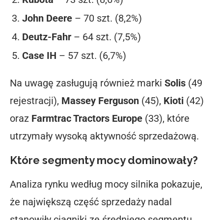
John Deere
– 70 szt. (8,2%)
Deutz-Fahr
– 64 szt. (7,5%)
Case IH
– 57 szt. (6,7%)
Na uwagę zasługują również marki
Solis
(49
rejestracji),
Massey Ferguson
(45),
Kioti
(42)
oraz
Farmtrac Tractors Europe
(33), które
utrzymały wysoką aktywność sprzedażową.
Które segmenty mocy dominowały?
Analiza rynku według mocy silnika pokazuje,
że największą część sprzedaży nadal
stanowiły ciągniki ze średniego segmentu.