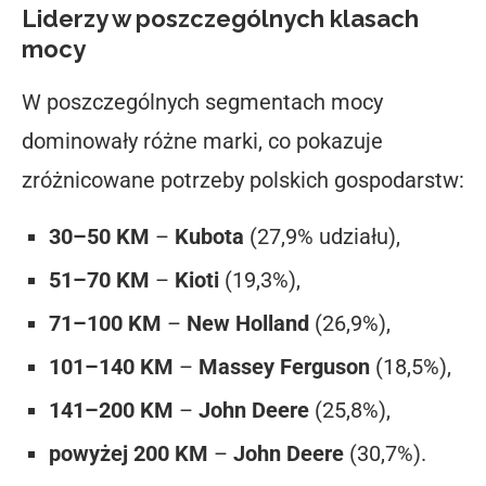
Liderzy w poszczególnych klasach
mocy
W poszczególnych segmentach mocy
dominowały różne marki, co pokazuje
zróżnicowane potrzeby polskich gospodarstw:
30–50 KM
–
Kubota
(27,9% udziału),
51–70 KM
–
Kioti
(19,3%),
71–100 KM
–
New Holland
(26,9%),
101–140 KM
–
Massey Ferguson
(18,5%),
141–200 KM
–
John Deere
(25,8%),
powyżej 200 KM
–
John Deere
(30,7%).