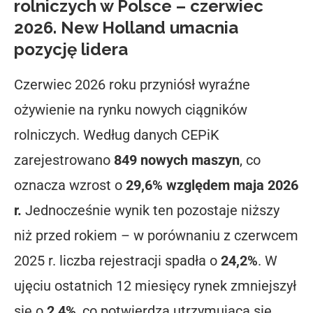
rolniczych w Polsce – czerwiec
2026. New Holland umacnia
pozycję lidera
Czerwiec 2026 roku przyniósł wyraźne
ożywienie na rynku nowych ciągników
rolniczych. Według danych CEPiK
zarejestrowano
849 nowych maszyn
, co
oznacza wzrost o
29,6% względem maja 2026
r.
Jednocześnie wynik ten pozostaje niższy
niż przed rokiem – w porównaniu z czerwcem
2025 r. liczba rejestracji spadła o
24,2%
. W
ujęciu ostatnich 12 miesięcy rynek zmniejszył
się o
2,4%
, co potwierdza utrzymującą się