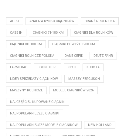
AGRO
ANALIZA RYNKU CIĄGNIKÓW
BRANŻA ROLNICZA
CASE IH
CIĄGNIKI 71-100 KM
CIĄGNIKI DLA ROLNIKÓW
CIĄGNIKI DO 100 KM
CIĄGNIKI POWYŻEJ 200 KM
CIĄGNIKI ROLNICZE POLSKA
DANE CEPIK
DEUTZ FAHR
FARMTRAC
JOHN DEERE
KIOTI
KUBOTA
LIDER SPRZEDAŻY CIĄGNIKÓW
MASSEY FERGUSON
MASZYNY ROLNICZE
MODELE CIĄGNIKÓW 2026
NAJCZĘŚCIEJ KUPOWANE CIĄGNIKI
NAJPOPULARNIEJSZE CIĄGNIKI
NAJPOPULARNIEJSZE MODELE CIĄGNIKÓW
NEW HOLLAND