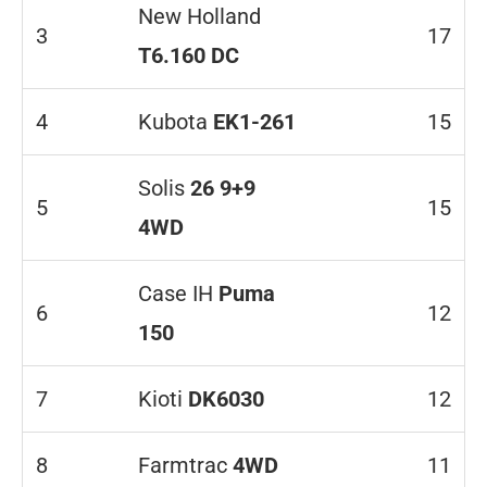
New Holland
3
17
T6.160 DC
4
Kubota
EK1-261
15
Solis
26 9+9
5
15
4WD
Case IH
Puma
6
12
150
7
Kioti
DK6030
12
8
Farmtrac
4WD
11