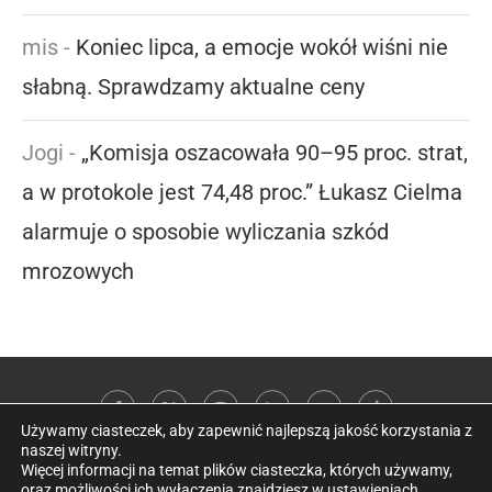
mis
-
Koniec lipca, a emocje wokół wiśni nie
słabną. Sprawdzamy aktualne ceny
Jogi
-
„Komisja oszacowała 90–95 proc. strat,
a w protokole jest 74,48 proc.” Łukasz Cielma
alarmuje o sposobie wyliczania szkód
mrozowych
Używamy ciasteczek, aby zapewnić najlepszą jakość korzystania z
naszej witryny.
Więcej informacji na temat plików ciasteczka, których używamy,
oraz możliwości ich wyłączenia znajdziesz w
ustawieniach
.
@2026 Kobieta w sadzie