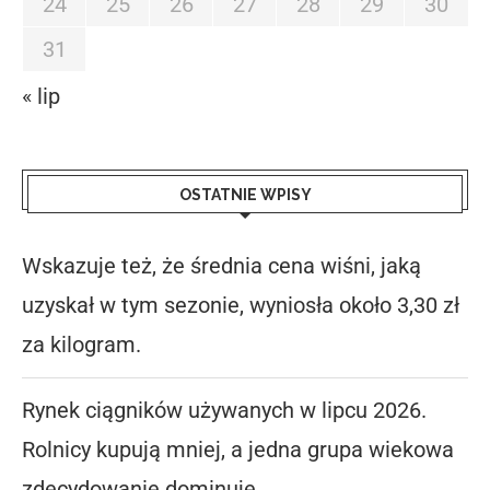
24
25
26
27
28
29
30
31
« lip
OSTATNIE WPISY
Wskazuje też, że średnia cena wiśni, jaką
uzyskał w tym sezonie, wyniosła około 3,30 zł
za kilogram.
Rynek ciągników używanych w lipcu 2026.
Rolnicy kupują mniej, a jedna grupa wiekowa
zdecydowanie dominuje