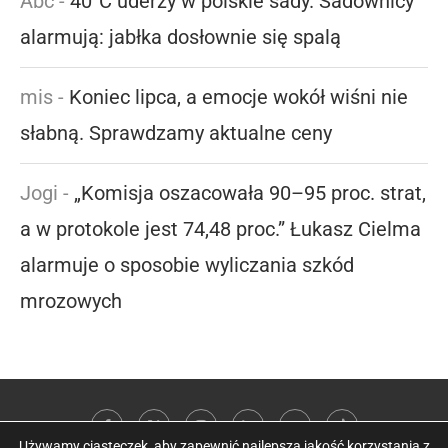
Abc
-
40°C uderzy w polskie sady. Sadownicy
alarmują: jabłka dosłownie się spalą
mis
-
Koniec lipca, a emocje wokół wiśni nie
słabną. Sprawdzamy aktualne ceny
Jogi
-
„Komisja oszacowała 90–95 proc. strat,
a w protokole jest 74,48 proc.” Łukasz Cielma
alarmuje o sposobie wyliczania szkód
mrozowych
Używamy ciasteczek, aby zapewnić najlepszą jakość korzystania z