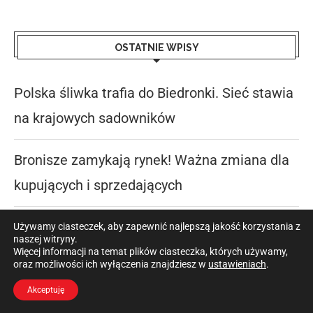
OSTATNIE WPISY
Polska śliwka trafia do Biedronki. Sieć stawia
na krajowych sadowników
Bronisze zamykają rynek! Ważna zmiana dla
kupujących i sprzedających
CE na nawozach – co oznacza i co kontroluje
Używamy ciasteczek, aby zapewnić najlepszą jakość korzystania z
naszej witryny.
PIORiN?
Więcej informacji na temat plików ciasteczka, których używamy,
oraz możliwości ich wyłączenia znajdziesz w
ustawieniach
.
Akceptuję
WAPA: Takich prognoz dla gruszek dawno nie