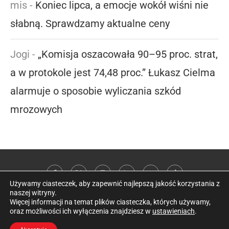
mis
-
Koniec lipca, a emocje wokół wiśni nie
słabną. Sprawdzamy aktualne ceny
Jogi
-
„Komisja oszacowała 90–95 proc. strat,
a w protokole jest 74,48 proc.” Łukasz Cielma
alarmuje o sposobie wyliczania szkód
mrozowych
Używamy ciasteczek, aby zapewnić najlepszą jakość korzystania z
naszej witryny.
Więcej informacji na temat plików ciasteczka, których używamy,
oraz możliwości ich wyłączenia znajdziesz w
ustawieniach
.
@2026 Kobieta w sadzie