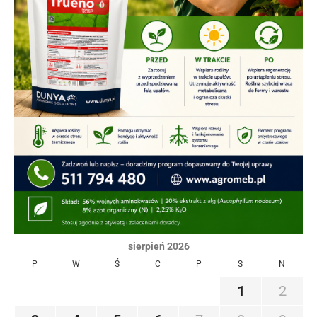
sierpień 2026
P
W
Ś
C
P
S
N
1
2