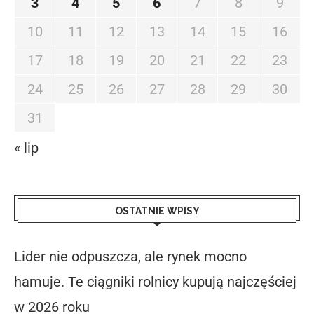
3
4
5
6
7
8
9
10
11
12
13
14
15
16
17
18
19
20
21
22
23
24
25
26
27
28
29
30
31
« lip
OSTATNIE WPISY
Lider nie odpuszcza, ale rynek mocno
hamuje. Te ciągniki rolnicy kupują najczęściej
w 2026 roku