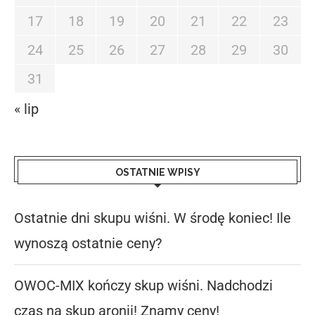
17
18
19
20
21
22
23
24
25
26
27
28
29
30
31
« lip
OSTATNIE WPISY
Ostatnie dni skupu wiśni. W środę koniec! Ile
wynoszą ostatnie ceny?
OWOC-MIX kończy skup wiśni. Nadchodzi
czas na skup aronii! Znamy ceny!