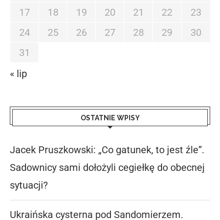
17
18
19
20
21
22
23
24
25
26
27
28
29
30
31
« lip
OSTATNIE WPISY
Jacek Pruszkowski: „Co gatunek, to jest źle”.
Sadownicy sami dołożyli cegiełkę do obecnej
sytuacji?
Ukraińska cysterna pod Sandomierzem.