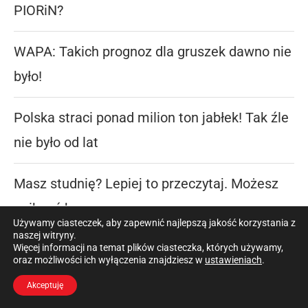
PIORiN?
WAPA: Takich prognoz dla gruszek dawno nie
było!
Polska straci ponad milion ton jabłek! Tak źle
nie było od lat
Masz studnię? Lepiej to przeczytaj. Możesz
uniknąć kary
Używamy ciasteczek, aby zapewnić najlepszą jakość korzystania z
naszej witryny.
Lider nie odpuszcza, ale rynek mocno
Więcej informacji na temat plików ciasteczka, których używamy,
oraz możliwości ich wyłączenia znajdziesz w
ustawieniach
.
hamuje. Te ciągniki rolnicy kupują najczęściej
Akceptuję
w 2026 roku