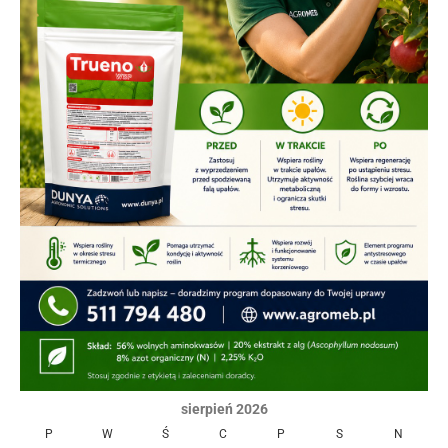
sierpień 2026
P
W
Ś
C
P
S
N