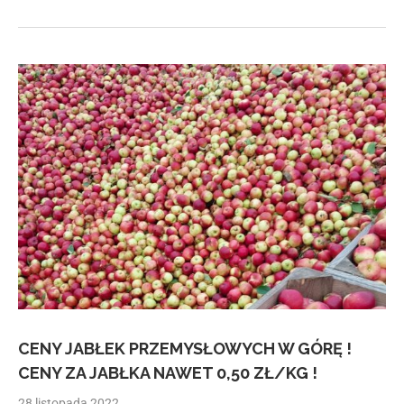
CENY JABŁEK PRZEMYSŁOWYCH W GÓRĘ !
CENY ZA JABŁKA NAWET 0,50 ZŁ/KG !
28 listopada 2022