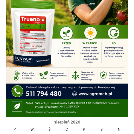
sierpień 2026
P
W
Ś
C
P
S
N