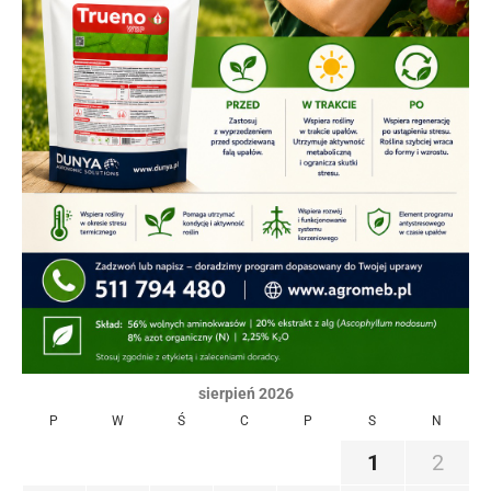
sierpień 2026
P
W
Ś
C
P
S
N
1
2