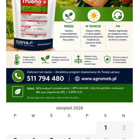
sierpień 2026
P
W
Ś
C
P
S
N
1
2