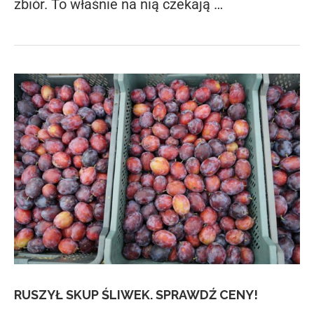
zbiór. To właśnie na nią czekają …
RUSZYŁ SKUP ŚLIWEK. SPRAWDŹ CENY!