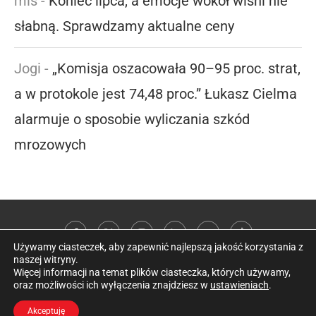
mis
-
Koniec lipca, a emocje wokół wiśni nie
słabną. Sprawdzamy aktualne ceny
Jogi
-
„Komisja oszacowała 90–95 proc. strat,
a w protokole jest 74,48 proc.” Łukasz Cielma
alarmuje o sposobie wyliczania szkód
mrozowych
Używamy ciasteczek, aby zapewnić najlepszą jakość korzystania z
naszej witryny.
Więcej informacji na temat plików ciasteczka, których używamy,
oraz możliwości ich wyłączenia znajdziesz w
ustawieniach
.
@2026 Kobieta w sadzie
Akceptuję