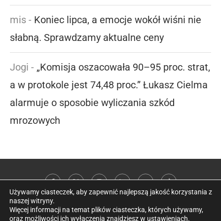
mis
-
Koniec lipca, a emocje wokół wiśni nie
słabną. Sprawdzamy aktualne ceny
Jogi
-
„Komisja oszacowała 90–95 proc. strat,
a w protokole jest 74,48 proc.” Łukasz Cielma
alarmuje o sposobie wyliczania szkód
mrozowych
Używamy ciasteczek, aby zapewnić najlepszą jakość korzystania z
naszej witryny.
Więcej informacji na temat plików ciasteczka, których używamy,
oraz możliwości ich wyłączenia znajdziesz w
ustawieniach
.
@2026 Kobieta w sadzie