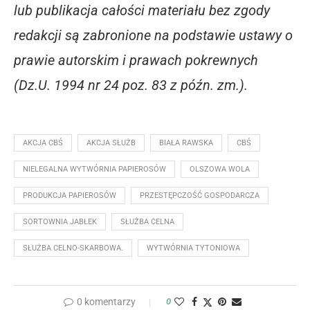
lub publikacja całości materiału bez zgody
redakcji są zabronione na podstawie ustawy o
prawie autorskim i prawach pokrewnych
(Dz.U. 1994 nr 24 poz. 83 z późn. zm.).
AKCJA CBŚ
AKCJA SŁUŻB
BIAŁA RAWSKA
CBŚ
NIELEGALNA WYTWÓRNIA PAPIEROSÓW
OLSZOWA WOLA
PRODUKCJA PAPIEROSÓW
PRZESTĘPCZOŚĆ GOSPODARCZA
SORTOWNIA JABŁEK
SŁUŻBA CELNA
SŁUŻBA CELNO-SKARBOWA.
WYTWÓRNIA TYTONIOWA
0 komentarzy
0