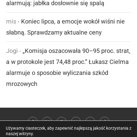
alarmują: jabłka dosłownie się spalą
mis
-
Koniec lipca, a emocje wokół wiśni nie
słabną. Sprawdzamy aktualne ceny
Jogi
-
„Komisja oszacowała 90–95 proc. strat,
a w protokole jest 74,48 proc.” Łukasz Cielma
alarmuje o sposobie wyliczania szkód
mrozowych
Używamy ciasteczek, aby zapewnić najlepszą jakość korzystania z
naszej witryny.