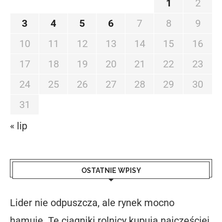
1
2
3
4
5
6
7
8
9
10
11
12
13
14
15
16
17
18
19
20
21
22
23
24
25
26
27
28
29
30
31
« lip
OSTATNIE WPISY
Lider nie odpuszcza, ale rynek mocno
hamuje. Te ciągniki rolnicy kupują najczęściej