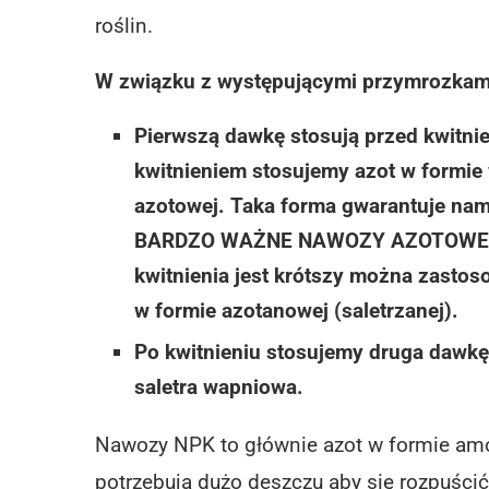
roślin.
W związku z występującymi przymrozkami
Pierwszą dawkę stosują przed kwitn
kwitnieniem stosujemy azot w formie 
azotowej. Taka forma gwarantuje nam, 
BARDZO WAŻNE NAWOZY AZOTOWE potr
kwitnienia jest krótszy można zastos
w formie azotanowej (saletrzanej).
Po kwitnieniu stosujemy druga dawkę 
saletra wapniowa.
Nawozy NPK to głównie azot w formie amo
potrzebują dużo deszczu aby się rozpuścić