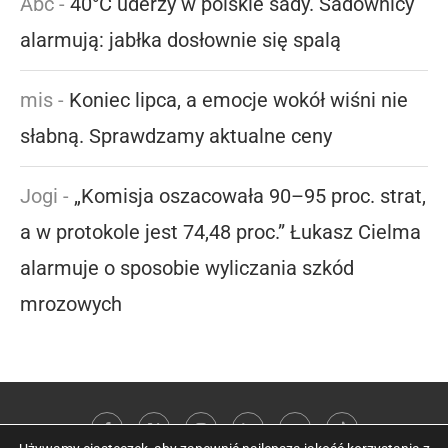
Abc
-
40°C uderzy w polskie sady. Sadownicy
alarmują: jabłka dosłownie się spalą
mis
-
Koniec lipca, a emocje wokół wiśni nie
słabną. Sprawdzamy aktualne ceny
Jogi
-
„Komisja oszacowała 90–95 proc. strat,
a w protokole jest 74,48 proc.” Łukasz Cielma
alarmuje o sposobie wyliczania szkód
mrozowych