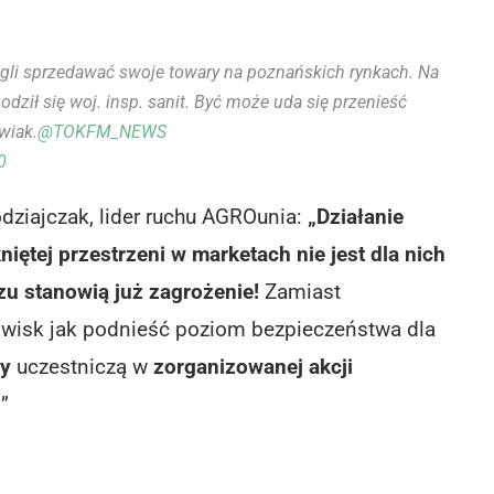
gli sprzedawać swoje towary na poznańskich rynkach. Na
dził się woj. insp. sanit. Być może uda się przenieść
wiak.
@TOKFM_NEWS
0
odziajczak, lider ruchu AGROunia:
„Działanie
iętej przestrzeni w marketach nie jest dla nich
u stanowią już zagrożenie!
Zamiast
wisk jak podnieść poziom bezpieczeństwa dla
cy
uczestniczą w
zorganizowanej akcji
!”