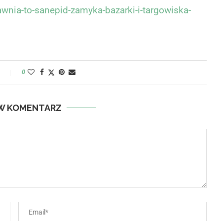
jawnia-to-sanepid-zamyka-bazarki-i-targowiska-
y
0
W KOMENTARZ