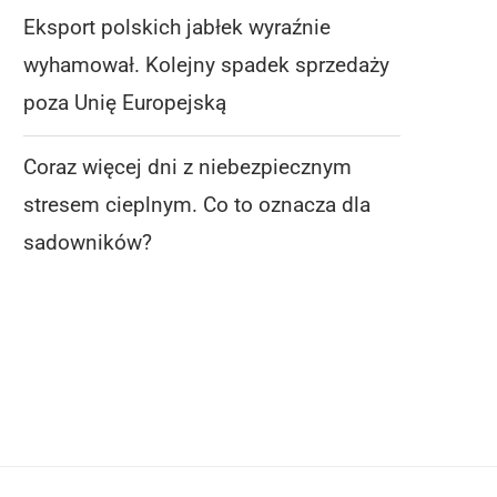
Eksport polskich jabłek wyraźnie
wyhamował. Kolejny spadek sprzedaży
poza Unię Europejską
Coraz więcej dni z niebezpiecznym
stresem cieplnym. Co to oznacza dla
EKSPORT POLSKICH JABŁEK
CORAZ WIĘCEJ DNI 
WYRAŹNIE WYHAMOWAŁ.
NIEBEZPIECZNYM STR
sadowników?
KOLEJNY SPADEK SPRZEDAŻY...
CIEPLNYM. CO...
5 sierpnia 2026
5 sierpnia 2026