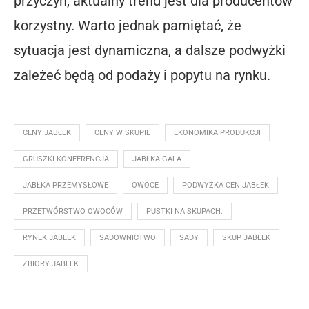
przyczyn, aktualny trend jest dla producentów
korzystny. Warto jednak pamiętać, że
sytuacja jest dynamiczna, a dalsze podwyżki
zależeć będą od podaży i popytu na rynku.
CENY JABŁEK
CENY W SKUPIE
EKONOMIKA PRODUKCJI
GRUSZKI KONFERENCJA
JABŁKA GALA
JABŁKA PRZEMYSŁOWE
OWOCE
PODWYŻKA CEN JABŁEK
PRZETWÓRSTWO OWOCÓW
PUSTKI NA SKUPACH.
RYNEK JABŁEK
SADOWNICTWO
SADY
SKUP JABŁEK
ZBIORY JABŁEK