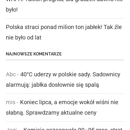
było!
Polska straci ponad milion ton jabłek! Tak źle
nie było od lat
NAJNOWSZE KOMENTARZE
Abc
-
40°C uderzy w polskie sady. Sadownicy
alarmują: jabłka dosłownie się spalą
mis
-
Koniec lipca, a emocje wokół wiśni nie
słabną. Sprawdzamy aktualne ceny
Jogi
-
„Komisja oszacowała 90–95 proc. strat,