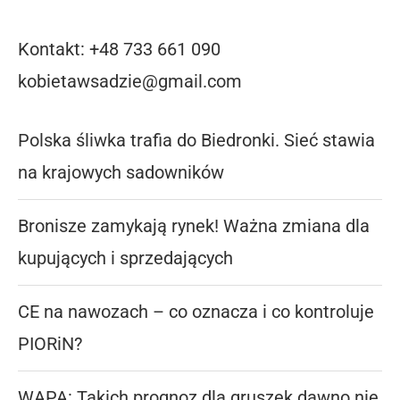
Kontakt: +48 733 661 090
kobietawsadzie@gmail.com
Polska śliwka trafia do Biedronki. Sieć stawia
na krajowych sadowników
Bronisze zamykają rynek! Ważna zmiana dla
kupujących i sprzedających
CE na nawozach – co oznacza i co kontroluje
PIORiN?
WAPA: Takich prognoz dla gruszek dawno nie