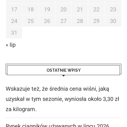
17
18
19
20
21
22
23
24
25
26
27
28
29
30
31
« lip
OSTATNIE WPISY
Wskazuje też, że średnia cena wiśni, jaką
uzyskał w tym sezonie, wyniosła około 3,30 zł
za kilogram.
Rynek ciągników używanych w lipcu 2026.