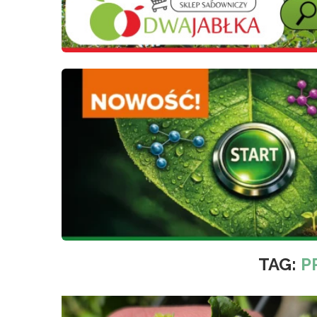
TAG:
P