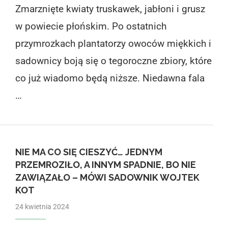
Zmarznięte kwiaty truskawek, jabłoni i grusz
w powiecie płońskim. Po ostatnich
przymrozkach plantatorzy owoców miękkich i
sadownicy boją się o tegoroczne zbiory, które
co już wiadomo będą niższe. Niedawna fala
…
NIE MA CO SIĘ CIESZYĆ… JEDNYM
PRZEMROZIŁO, A INNYM SPADNIE, BO NIE
ZAWIĄZAŁO – MÓWI SADOWNIK WOJTEK
KOT
24 kwietnia 2024