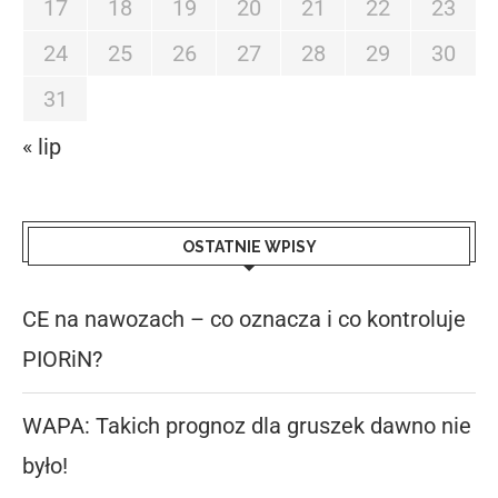
17
18
19
20
21
22
23
24
25
26
27
28
29
30
31
« lip
OSTATNIE WPISY
CE na nawozach – co oznacza i co kontroluje
PIORiN?
WAPA: Takich prognoz dla gruszek dawno nie
było!