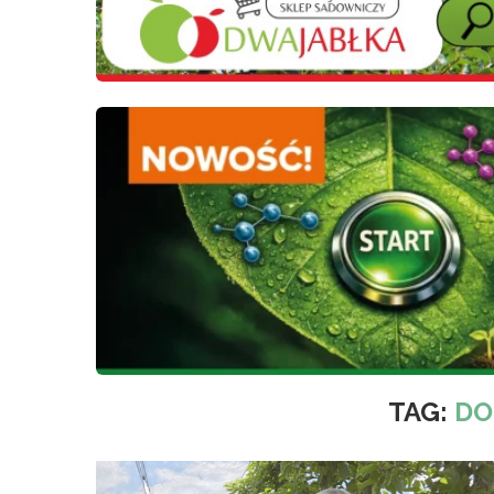
TAG:
DO