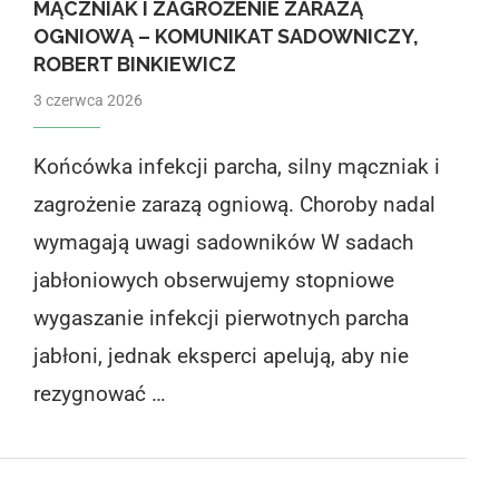
MĄCZNIAK I ZAGROŻENIE ZARAZĄ
OGNIOWĄ – KOMUNIKAT SADOWNICZY,
ROBERT BINKIEWICZ
3 czerwca 2026
Końcówka infekcji parcha, silny mączniak i
zagrożenie zarazą ogniową. Choroby nadal
wymagają uwagi sadowników W sadach
jabłoniowych obserwujemy stopniowe
wygaszanie infekcji pierwotnych parcha
jabłoni, jednak eksperci apelują, aby nie
rezygnować …