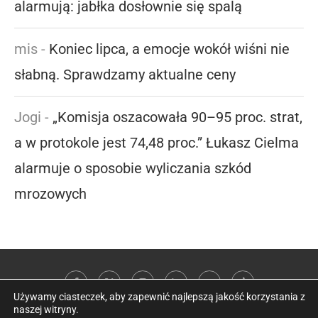
alarmują: jabłka dosłownie się spalą
mis
-
Koniec lipca, a emocje wokół wiśni nie
słabną. Sprawdzamy aktualne ceny
Jogi
-
„Komisja oszacowała 90–95 proc. strat,
a w protokole jest 74,48 proc.” Łukasz Cielma
alarmuje o sposobie wyliczania szkód
mrozowych
Używamy ciasteczek, aby zapewnić najlepszą jakość korzystania z
naszej witryny.