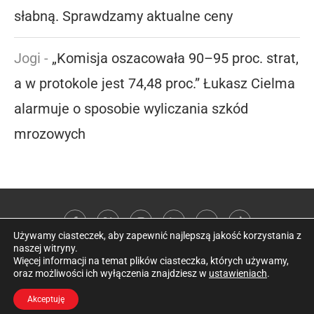
słabną. Sprawdzamy aktualne ceny
Jogi
-
„Komisja oszacowała 90–95 proc. strat,
a w protokole jest 74,48 proc.” Łukasz Cielma
alarmuje o sposobie wyliczania szkód
mrozowych
Używamy ciasteczek, aby zapewnić najlepszą jakość korzystania z
naszej witryny.
Więcej informacji na temat plików ciasteczka, których używamy,
oraz możliwości ich wyłączenia znajdziesz w
ustawieniach
.
@2026 Kobieta w sadzie
Akceptuję