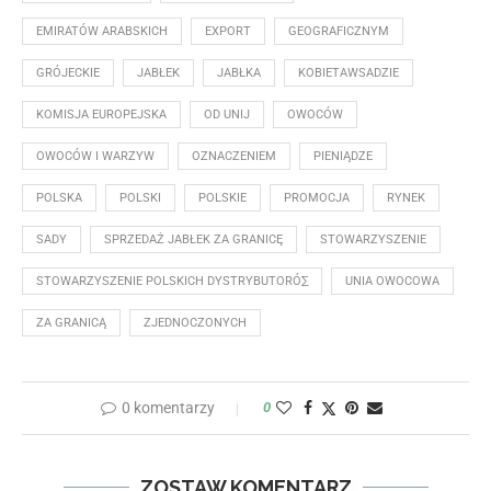
EMIRATÓW ARABSKICH
EXPORT
GEOGRAFICZNYM
GRÓJECKIE
JABŁEK
JABŁKA
KOBIETAWSADZIE
KOMISJA EUROPEJSKA
OD UNIJ
OWOCÓW
OWOCÓW I WARZYW
OZNACZENIEM
PIENIĄDZE
POLSKA
POLSKI
POLSKIE
PROMOCJA
RYNEK
SADY
SPRZEDAŻ JABŁEK ZA GRANICĘ
STOWARZYSZENIE
STOWARZYSZENIE POLSKICH DYSTRYBUTORÓ∑
UNIA OWOCOWA
ZA GRANICĄ
ZJEDNOCZONYCH
0 komentarzy
0
ZOSTAW KOMENTARZ