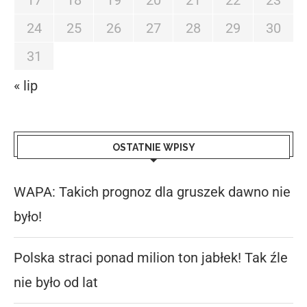
17
18
19
20
21
22
23
24
25
26
27
28
29
30
31
« lip
OSTATNIE WPISY
WAPA: Takich prognoz dla gruszek dawno nie
było!
Polska straci ponad milion ton jabłek! Tak źle
nie było od lat