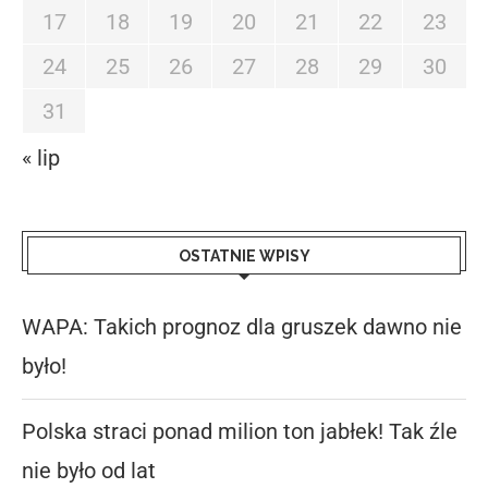
17
18
19
20
21
22
23
24
25
26
27
28
29
30
31
« lip
OSTATNIE WPISY
WAPA: Takich prognoz dla gruszek dawno nie
było!
Polska straci ponad milion ton jabłek! Tak źle
nie było od lat