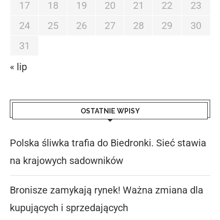
17
18
19
20
21
22
23
24
25
26
27
28
29
30
31
« lip
OSTATNIE WPISY
Polska śliwka trafia do Biedronki. Sieć stawia
na krajowych sadowników
Bronisze zamykają rynek! Ważna zmiana dla
kupujących i sprzedających