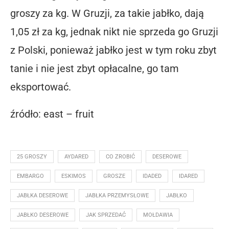
groszy za kg. W Gruzji, za takie jabłko, dają
1,05 zł za kg, jednak nikt nie sprzeda go Gruzji
z Polski, ponieważ jabłko jest w tym roku zbyt
tanie i nie jest zbyt opłacalne, go tam
eksportować.
źródło: east – fruit
25 GROSZY
AYDARED
CO ZROBIĆ
DESEROWE
EMBARGO
ESKIMOS
GROSZE
IDADED
IDARED
JABŁKA DESEROWE
JABŁKA PRZEMYSŁOWE
JABŁKO
JABŁKO DESEROWE
JAK SPRZEDAĆ
MOŁDAWIA