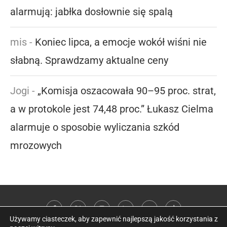
alarmują: jabłka dosłownie się spalą
mis
-
Koniec lipca, a emocje wokół wiśni nie
słabną. Sprawdzamy aktualne ceny
Jogi
-
„Komisja oszacowała 90–95 proc. strat,
a w protokole jest 74,48 proc.” Łukasz Cielma
alarmuje o sposobie wyliczania szkód
mrozowych
Używamy ciasteczek, aby zapewnić najlepszą jakość korzystania z