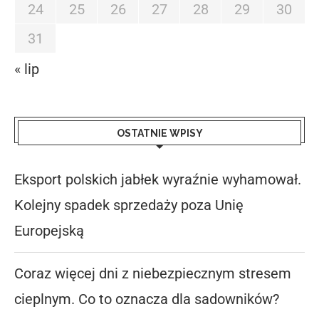
24
25
26
27
28
29
30
31
« lip
OSTATNIE WPISY
Eksport polskich jabłek wyraźnie wyhamował.
Kolejny spadek sprzedaży poza Unię
Europejską
Coraz więcej dni z niebezpiecznym stresem
cieplnym. Co to oznacza dla sadowników?