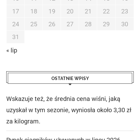
17
18
19
20
21
22
23
24
25
26
27
28
29
30
31
« lip
OSTATNIE WPISY
Wskazuje też, że średnia cena wiśni, jaką
uzyskał w tym sezonie, wyniosła około 3,30 zł
za kilogram.