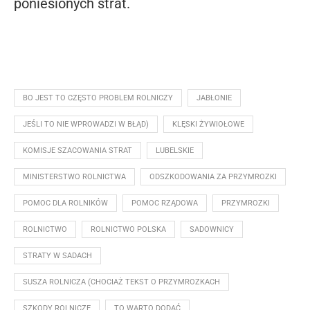
poniesionych strat.
BO JEST TO CZĘSTO PROBLEM ROLNICZY
JABŁONIE
JEŚLI TO NIE WPROWADZI W BŁĄD)
KLĘSKI ŻYWIOŁOWE
KOMISJE SZACOWANIA STRAT
LUBELSKIE
MINISTERSTWO ROLNICTWA
ODSZKODOWANIA ZA PRZYMROZKI
POMOC DLA ROLNIKÓW
POMOC RZĄDOWA
PRZYMROZKI
ROLNICTWO
ROLNICTWO POLSKA
SADOWNICY
STRATY W SADACH
SUSZA ROLNICZA (CHOCIAŻ TEKST O PRZYMROZKACH
SZKODY ROLNICZE
TO WARTO DODAĆ