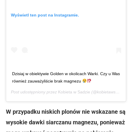
Wyświetl ten post na Instagramie.
Dzisiaj w obiektywie Golden w okolicach Warki. Czy u Was
również zauważyliście brak magnezu
Post udostępniony przez
Kobieta w Sadzie
(@kobietawsadzie)
C
W przypadku niskich plonów nie wskazane są
wysokie dawki siarczanu magnezu, ponieważ