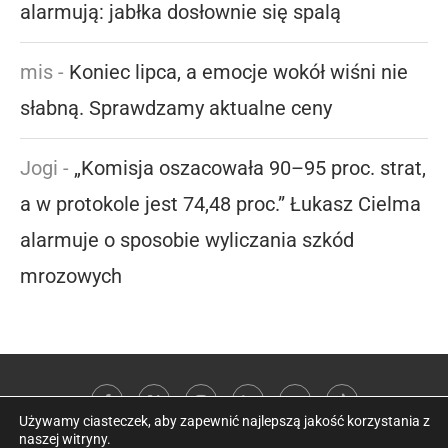
alarmują: jabłka dosłownie się spalą
mis
-
Koniec lipca, a emocje wokół wiśni nie
słabną. Sprawdzamy aktualne ceny
Jogi
-
„Komisja oszacowała 90–95 proc. strat,
a w protokole jest 74,48 proc.” Łukasz Cielma
alarmuje o sposobie wyliczania szkód
mrozowych
Używamy ciasteczek, aby zapewnić najlepszą jakość korzystania z
naszej witryny.